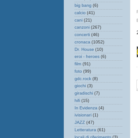
big bang
(6)
calcio
(41)
cani
(21)
canzoni
(267)
concerti
(46)
cronaca
(1052)
Dr. House
(10)
eroi - heroes
(6)
film
(91)
foto
(99)
gdc.rock
(8)
giochi
(3)
giradischi
(7)
hifi
(15)
In Evidenza
(4)
ivisionari
(1)
JAZZ
(47)
Letteratura
(61)
locali di riferimento
(3)