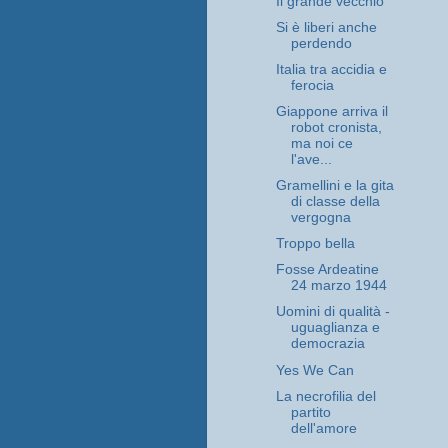
Il grande vecchio
Si è liberi anche
perdendo
Italia tra accidia e
ferocia
Giappone arriva il
robot cronista,
ma noi ce
l'ave...
Gramellini e la gita
di classe della
vergogna
Troppo bella
Fosse Ardeatine
24 marzo 1944
Uomini di qualità -
uguaglianza e
democrazia
Yes We Can
La necrofilia del
partito
dell'amore