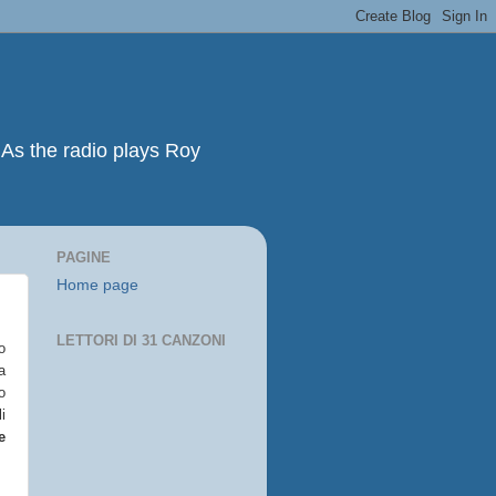
As the radio plays Roy
PAGINE
Home page
LETTORI DI 31 CANZONI
o
a
o
i
e