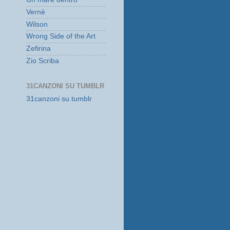
Vernè
Wilson
Wrong Side of the Art
Zefirina
Zio Scriba
31CANZONI SU TUMBLR
31canzoni su tumblr