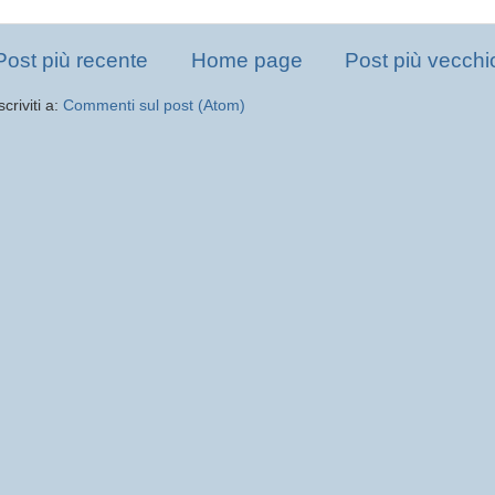
Post più recente
Home page
Post più vecchi
scriviti a:
Commenti sul post (Atom)