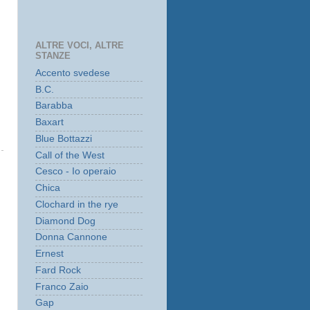
ALTRE VOCI, ALTRE
STANZE
Accento svedese
B.C.
Barabba
Baxart
Blue Bottazzi
Call of the West
Cesco - Io operaio
Chica
Clochard in the rye
Diamond Dog
Donna Cannone
Ernest
Fard Rock
Franco Zaio
Gap