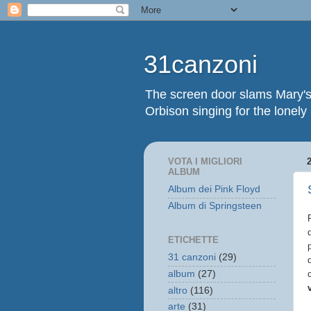
31canzoni
The screen door slams Mary's
Orbison singing for the lonely
VOTA I MIGLIORI
ALBUM
Album dei Pink Floyd
Album di Springsteen
ETICHETTE
31 canzoni
(29)
album
(27)
altro
(116)
arte
(31)