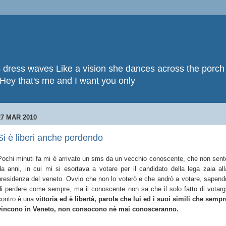
 dress waves Like a vision she dances across the porch 
 Hey that's me and I want you only
27 MAR 2010
Si è liberi anche perdendo
Pochi minuti fa mi è arrivato un sms da un vecchio conoscente, che non sent
da anni, in cui mi si esortava a votare per il candidato della lega zaia all
presidenza del veneto. Ovvio che non lo voterò e che andrò a votare, sapend
di perdere come sempre, ma il conoscente non sa che il solo fatto di votargl
contro è una
vittoria ed è libertà, parola che lui ed i suoi simili che sempr
vincono in Veneto, non consocono nè mai conosceranno.