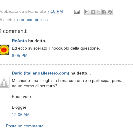
Pubblicato da
silvano
alle
7:10 PM
Etichette:
cronaca
,
politica
2 commenti:
ReAnto
ha detto...
Ed ecco sviscerato il nocciuolo della questione.
8:05 PM
Dario (Italianoallestero.com)
ha detto...
Mi chiedo: ma il leghista firma con una x o partecipa, prima,
ad un corso di scrittura?
Buon voto.
Blogger
12:06 AM
Posta un commento