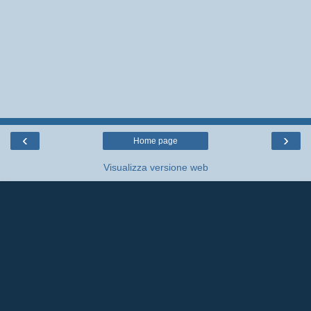
‹
›
Home page
Visualizza versione web