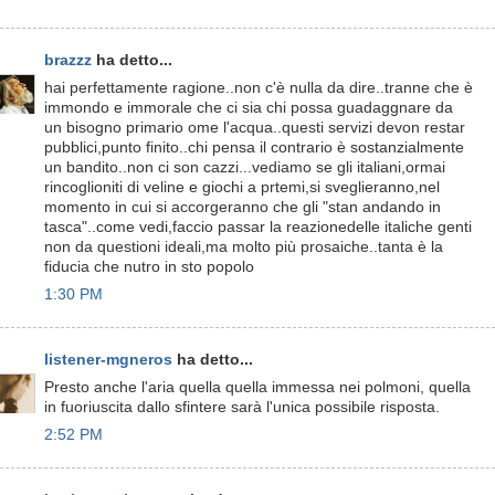
brazzz
ha detto...
hai perfettamente ragione..non c'è nulla da dire..tranne che è
immondo e immorale che ci sia chi possa guadaggnare da
un bisogno primario ome l'acqua..questi servizi devon restar
pubblici,punto finito..chi pensa il contrario è sostanzialmente
un bandito..non ci son cazzi...vediamo se gli italiani,ormai
rincoglioniti di veline e giochi a prtemi,si sveglieranno,nel
momento in cui si accorgeranno che gli "stan andando in
tasca"..come vedi,faccio passar la reazionedelle italiche genti
non da questioni ideali,ma molto più prosaiche..tanta è la
fiducia che nutro in sto popolo
1:30 PM
listener-mgneros
ha detto...
Presto anche l'aria quella quella immessa nei polmoni, quella
in fuoriuscita dallo sfintere sarà l'unica possibile risposta.
2:52 PM