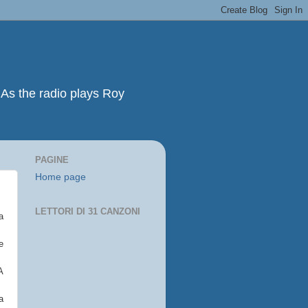
As the radio plays Roy
PAGINE
Home page
LETTORI DI 31 CANZONI
a
e
A
a