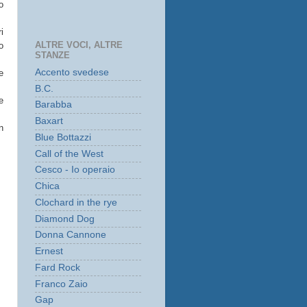
o
i
ALTRE VOCI, ALTRE
o
STANZE
Accento svedese
e
B.C.
e
Barabba
Baxart
n
Blue Bottazzi
Call of the West
Cesco - Io operaio
Chica
Clochard in the rye
Diamond Dog
Donna Cannone
Ernest
Fard Rock
Franco Zaio
Gap