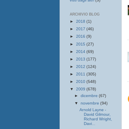
visti dagli altri
(9)
ARCHIVIO BLOG
►
2018
(1)
►
2017
(46)
►
2016
(9)
►
2015
(27)
►
2014
(69)
►
2013
(177)
►
2012
(124)
►
2011
(305)
►
2010
(548)
▼
2009
(678)
►
dicembre
(67)
▼
novembre
(94)
Arnold Layne -
David Gilmour,
Richard Wright,
Davi...