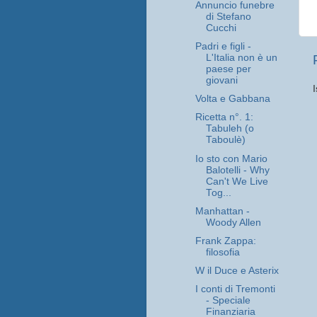
Annuncio funebre
di Stefano
Cucchi
Padri e figli -
L'Italia non è un
paese per
giovani
I
Volta e Gabbana
Ricetta n°. 1:
Tabuleh (o
Taboulè)
Io sto con Mario
Balotelli - Why
Can't We Live
Tog...
Manhattan -
Woody Allen
Frank Zappa:
filosofia
W il Duce e Asterix
I conti di Tremonti
- Speciale
Finanziaria