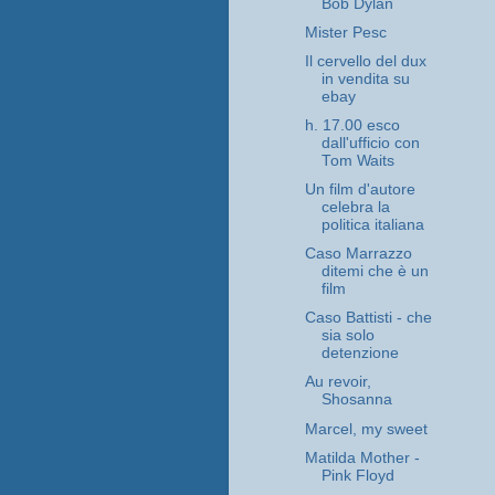
Bob Dylan
Mister Pesc
Il cervello del dux
in vendita su
ebay
h. 17.00 esco
dall'ufficio con
Tom Waits
Un film d'autore
celebra la
politica italiana
Caso Marrazzo
ditemi che è un
film
Caso Battisti - che
sia solo
detenzione
Au revoir,
Shosanna
Marcel, my sweet
Matilda Mother -
Pink Floyd