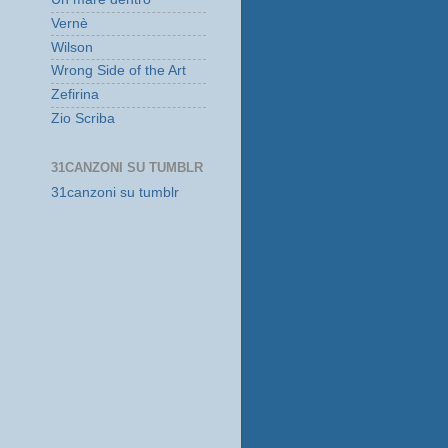
Vernè
Wilson
Wrong Side of the Art
Zefirina
Zio Scriba
31CANZONI SU TUMBLR
31canzoni su tumblr