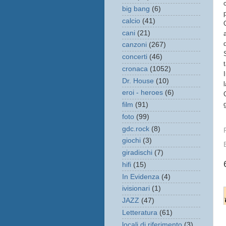
big bang
(6)
calcio
(41)
cani
(21)
canzoni
(267)
concerti
(46)
cronaca
(1052)
Dr. House
(10)
eroi - heroes
(6)
film
(91)
foto
(99)
gdc.rock
(8)
giochi
(3)
giradischi
(7)
hifi
(15)
In Evidenza
(4)
ivisionari
(1)
JAZZ
(47)
Letteratura
(61)
locali di riferimento
(3)