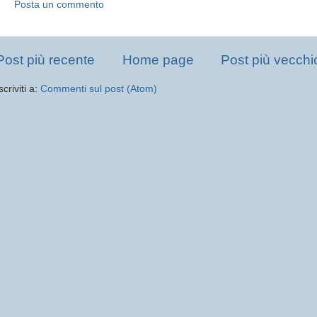
Posta un commento
Post più recente
Home page
Post più vecchi
scriviti a:
Commenti sul post (Atom)