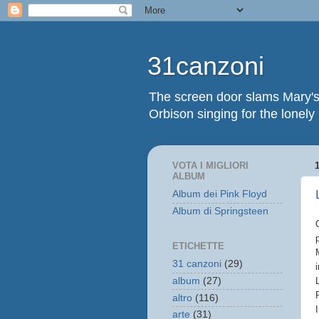
31canzoni
The screen door slams Mary's
Orbison singing for the lonely
VOTA I MIGLIORI
ALBUM
Album dei Pink Floyd
Album di Springsteen
ETICHETTE
31 canzoni
(29)
album
(27)
altro
(116)
arte
(31)