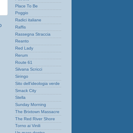
Place To Be
Poggio
Radici italiane
o
Raffis
Rassegna Straccia
Reanto
Red Lady
Rerum
Route 61
Silvana Scricci
Siringo
Sito dell'ideologia verde
Smack City
Stella
Sunday Morning
The Brixtown Massacre
The Red River Shore
Torno ai Vinili
Un mare dentro