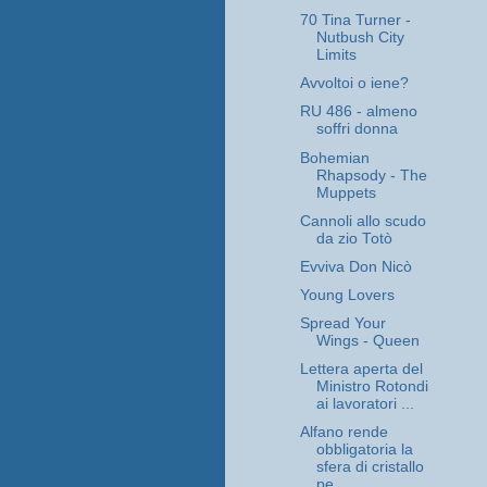
70 Tina Turner -
Nutbush City
Limits
Avvoltoi o iene?
RU 486 - almeno
soffri donna
Bohemian
Rhapsody - The
Muppets
Cannoli allo scudo
da zio Totò
Evviva Don Nicò
Young Lovers
Spread Your
Wings - Queen
Lettera aperta del
Ministro Rotondi
ai lavoratori ...
Alfano rende
obbligatoria la
sfera di cristallo
pe...