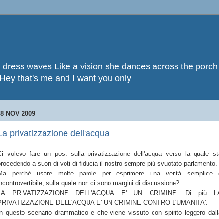
 dress waves Like a vision she dances across the porch 
 Hey that's me and I want you only
18 NOV 2009
La privatizzazione dell'acqua
Ci volevo fare un post sulla privatizzazione dell'acqua verso la quale st
procedendo a suon di voti di fiducia il nostro sempre più svuotato parlamento.
Ma perchè usare molte parole per esprimere una verità semplice 
incontrovertibile, sulla quale non ci sono margini di discussione?
LA PRIVATIZZAZIONE DELL'ACQUA E' UN CRIMINE. Di più L
PRIVATIZZAZIONE DELL'ACQUA E' UN CRIMINE CONTRO L'UMANITA'.
In questo scenario drammatico e che viene vissuto con spirito leggero dall