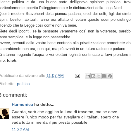
classe politica e da una buona parte dell'ignava opinione pubblica, trov
particolarmente ipocrita l'atteggiamento e le dichiarazioni della Lega Nord.
Questi moderni Braveheart della pianura padana, eredi dei celti, figli dei cimbr
alpini, bevitori abituali, fanno ora all'atto di votare questo scempio distingu
dicendo che la Legge così com'è non va bene.
Siete degli ipocriti, se la pensaste veramente così non la votereste, sarebb
tanto semplice, e la legge non passerebbe.
Invece, premuti dalla vostra base contraria alla privatizzazione promettete ch
la cambierete non ora, non qui, ma più avanti in un futuro radioso e padano.
Ci stanno fregando l'acqua e voi elettori leghisti continuate a farvi prendere i
giro.
Idioti.
Pubblicato da
silvano
alle
11:07 AM
Etichette:
politica
6 commenti:
Harmonica
ha detto...
Guarda, sarà che oggi ho la luna di traverso, ma se deve
essere l'unico modo per far svegliare gli italiani, spero che
vada tutto in merda il più presto possibile!
11:32 AM